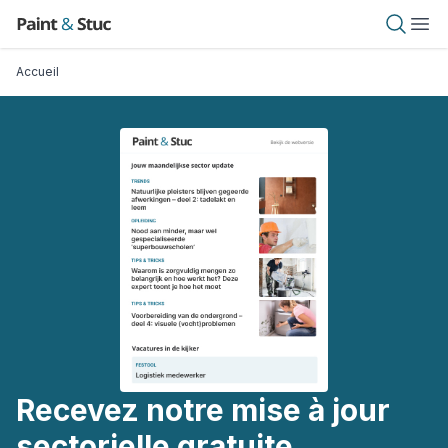
Aller
Paint & Stuc
Open 
Ope
au
contenu
Fil d'Ariane
Accueil
principal
Recevez notre mise à jour
sectorielle gratuite