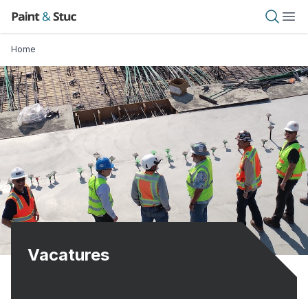
Overslaan
Paint & Stuc
Open 
Ope
en
naar
Kruimelpad
Home
de
inhoud
gaan
Vacatures