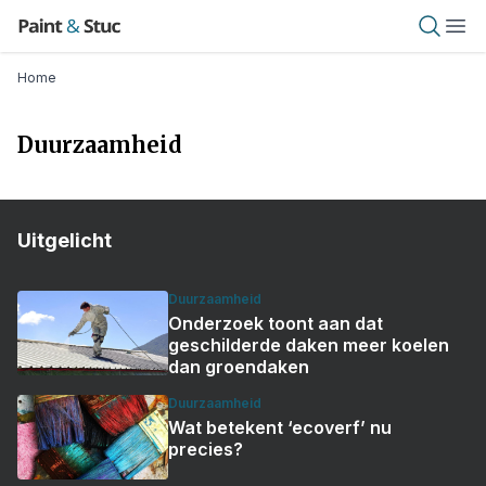
Overslaan
Paint & Stuc
Open 
Ope
en
naar
Kruimelpad
Home
de
inhoud
Duurzaamheid
gaan
Uitgelicht
Duurzaamheid
Onderzoek toont aan dat
geschilderde daken meer koelen
dan groendaken
Duurzaamheid
Wat betekent ‘ecoverf’ nu
precies?