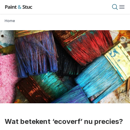
Overslaan
Paint & Stuc
Open 
Ope
en
naar
Kruimelpad
Home
de
inhoud
gaan
Wat betekent ‘ecoverf’ nu precies?