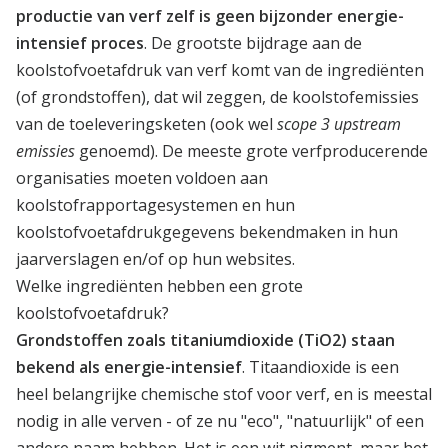
productie van verf zelf is geen bijzonder energie-
intensief proces
. De grootste bijdrage aan de
koolstofvoetafdruk van verf komt van de ingrediënten
(of grondstoffen), dat wil zeggen, de koolstofemissies
van de toeleveringsketen (ook wel
scope 3 upstream
emissies
genoemd). De meeste grote verfproducerende
organisaties moeten voldoen aan
koolstofrapportagesystemen en hun
koolstofvoetafdrukgegevens bekendmaken in hun
jaarverslagen en/of op hun websites.
Welke ingrediënten hebben een grote
koolstofvoetafdruk?
Grondstoffen zoals titaniumdioxide (TiO2) staan
bekend als energie-intensief
. Titaandioxide is een
heel belangrijke chemische stof voor verf, en is meestal
nodig in alle verven - of ze nu "eco", "natuurlijk" of een
andere naam hebben. Het is een wit pigment, maar het