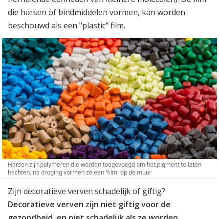
die harsen of bindmiddelen vormen, kan worden
beschouwd als een "plastic" film.
Harsen zijn polymeren die worden toegevoegd om het pigment te laten
hechten, na droging vormen ze een 'film' op de muur
Zijn decoratieve verven schadelijk of giftig?
Decoratieve verven zijn niet giftig voor de
gezondheid, en niet schadelijk als ze worden