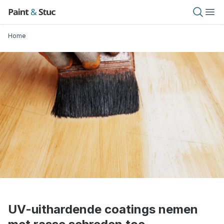
Overslaan
Paint & Stuc
Open 
Ope
en
naar
Kruimelpad
Home
de
inhoud
gaan
UV-uithardende coatings nemen