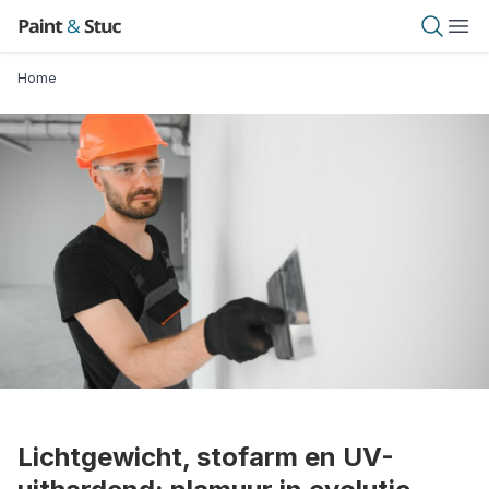
Overslaan
Paint & Stuc
Open 
Ope
en
naar
Kruimelpad
Home
de
inhoud
gaan
Lichtgewicht, stofarm en UV-