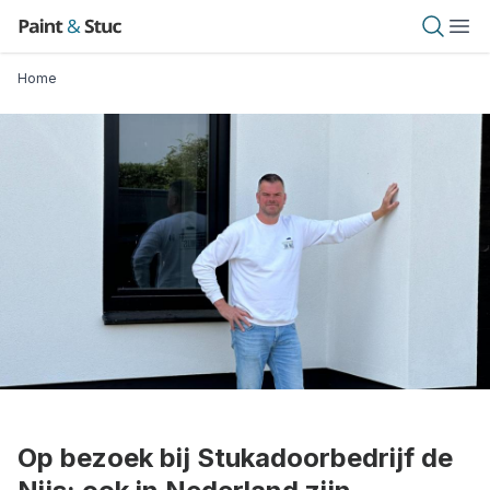
Overslaan
Paint & Stuc
Open 
Ope
en
naar
Kruimelpad
Home
de
inhoud
gaan
Op bezoek bij Stukadoorbedrijf de