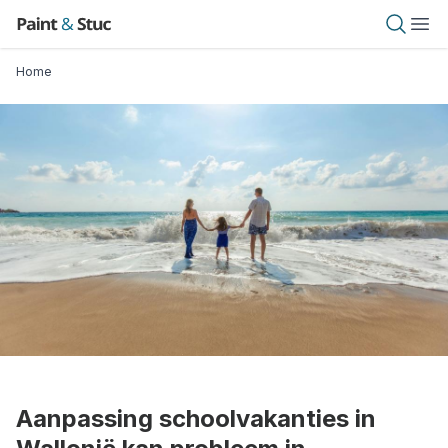
Overslaan
Paint & Stuc
Open 
Ope
en
naar
Kruimelpad
Home
de
inhoud
gaan
Aanpassing schoolvakanties in